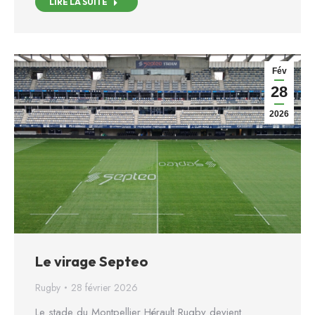
LIRE LA SUITE
Fév
28
2026
Le virage Septeo
Rugby
28 février 2026
Le stade du Montpellier Hérault Rugby devient