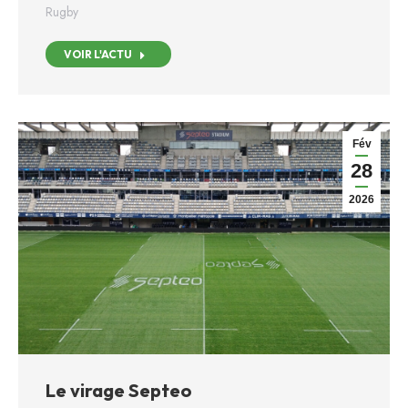
Rugby
VOIR L'ACTU
Fév
28
2026
Le virage Septeo