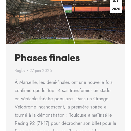
2026
Phases finales
Rugby
27 juin 2026
À Marseille, les demi-finales ont une nouvelle fois
confirmé que le Top 14 sait transformer un stade
en véritable théâtre populaire. Dans un Orange
Vélodrome incandescent, la première soirée a
tourné à la démonstration : Toulouse a maîtrisé le
Racing 92 (71-17) pour décrocher son billet pour la