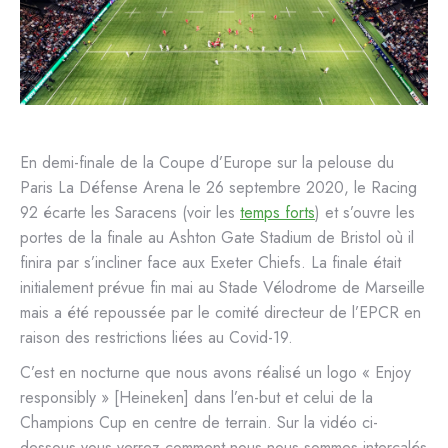
En demi-finale de la Coupe d’Europe sur la pelouse du
Paris La Défense Arena le 26 septembre 2020, le Racing
92 écarte les Saracens (voir les
temps forts
) et s’ouvre les
portes de la finale au Ashton Gate Stadium de Bristol où il
finira par s’incliner face aux Exeter Chiefs. La finale était
initialement prévue fin mai au Stade Vélodrome de Marseille
mais a été repoussée par le comité directeur de l’EPCR en
raison des restrictions liées au Covid-19.
C’est en nocturne que nous avons réalisé un logo « Enjoy
responsibly » [Heineken] dans l’en-but et celui de la
Champions Cup en centre de terrain. Sur la vidéo ci-
dessous vous verrez comment nous nous sommes intercalés