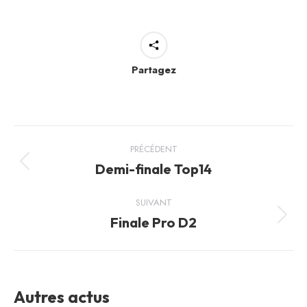
Partagez
Navigation
PRÉCÉDENT
article
Demi-finale Top14
Article
précédent
:
SUIVANT
Finale Pro D2
Article
suivant
:
Autres actus