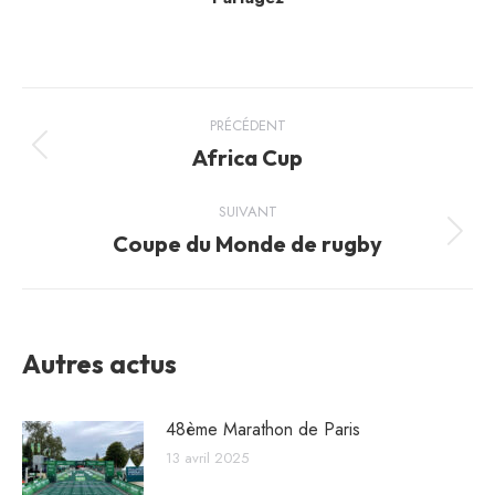
Navigation
PRÉCÉDENT
article
Africa Cup
Article
précédent
:
SUIVANT
Coupe du Monde de rugby
Article
suivant
:
Autres actus
48ème Marathon de Paris
13 avril 2025