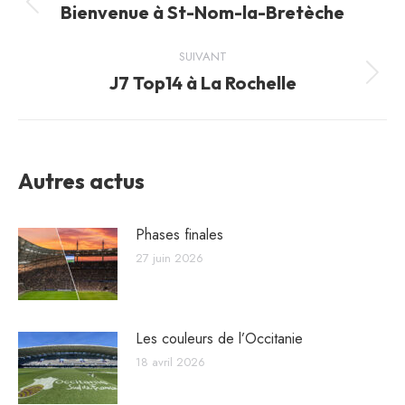
article
Bienvenue à St-Nom-la-Bretèche
Article
précédent
:
SUIVANT
J7 Top14 à La Rochelle
Article
suivant
:
Autres actus
Phases finales
27 juin 2026
Les couleurs de l’Occitanie
18 avril 2026