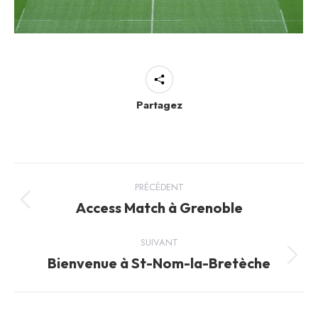
Partagez
Navigation
PRÉCÉDENT
article
Access Match à Grenoble
Article
précédent
:
SUIVANT
Bienvenue à St-Nom-la-Bretèche
Article
suivant
: