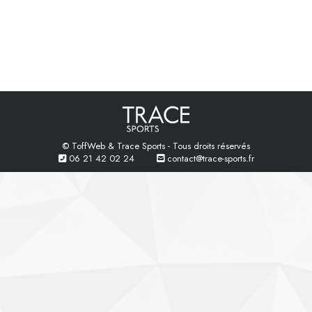
© ToffWeb & Trace Sports - Tous droits réservés
06 21 42 02 24
contact@trace-sports.fr