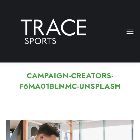
CAMPAIGN-CREATORS-
F6MA01BLNMC-UNSPLASH