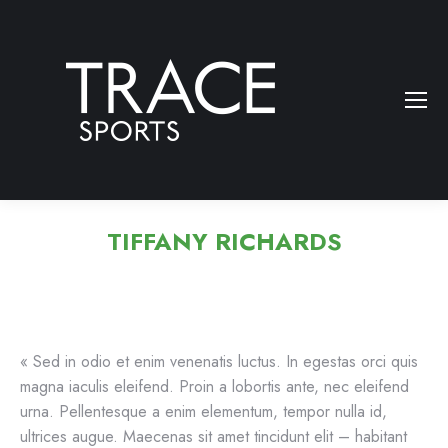
TIFFANY RICHARDS
« Sed in odio et enim venenatis luctus. In egestas orci quis
magna iaculis eleifend. Proin a lobortis ante, nec eleifend
urna. Pellentesque a enim elementum, tempor nulla id,
ultrices augue. Maecenas sit amet tincidunt elit – habitant