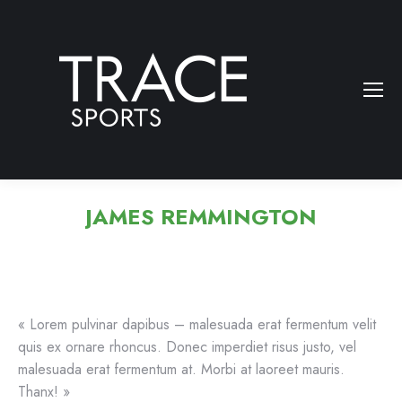
JAMES REMMINGTON
« Lorem pulvinar dapibus – malesuada erat fermentum velit
quis ex ornare rhoncus. Donec imperdiet risus justo, vel
malesuada erat fermentum at. Morbi at laoreet mauris.
Thanx! »