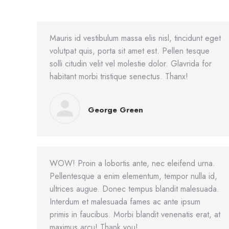
Mauris id vestibulum massa elis nisl, tincidunt eget
volutpat quis, porta sit amet est. Pellen tesque
solli citudin velit vel molestie dolor. Glavrida for
habitant morbi tristique senectus. Thanx!
George Green
WOW! Proin a lobortis ante, nec eleifend urna.
Pellentesque a enim elementum, tempor nulla id,
ultrices augue. Donec tempus blandit malesuada.
Interdum et malesuada fames ac ante ipsum
primis in faucibus. Morbi blandit venenatis erat, at
maximus arcu! Thank you!